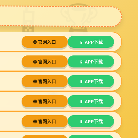
中心
设备展示
豪利777官网
联系豪利777官网
中文